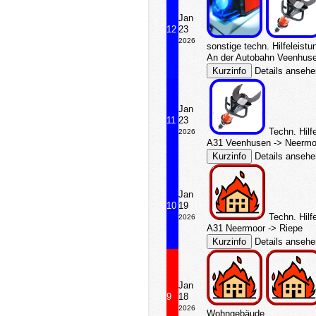
Jan
12
23
2026
sonstige techn. Hilfeleistu
An der Autobahn Veenhus
Details anseh
Jan
11
23
Techn. Hilf
2026
A31 Veenhusen -> Neermo
Details anseh
Jan
10
19
Techn. Hilf
2026
A31 Neermoor -> Riepe
Details anseh
Jan
9
18
2026
Wohngebäude