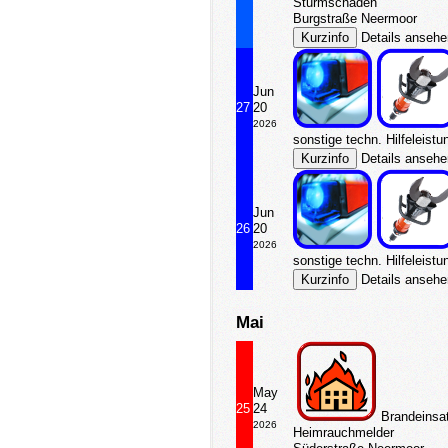
Sturmschaden
Burgstraße Neermoor
Details anseh
Jun
27
20
2026
sonstige techn. Hilfeleistu
Details anseh
Jun
26
20
2026
sonstige techn. Hilfeleistu
Details anseh
Mai
May
25
24
Brandeinsa
2026
Heimrauchmelder