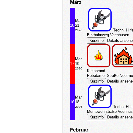
März
Mar
18
21
Techn. Hilf
2026
Birkhahnweg Veenhusen
Details anseh
Mar
17
19
2026
Kleinbrand
Potsdamer Straße Neermo
Details anseh
Mar
16
18
Techn. Hilf
2026
Mentewehrstraße Veenhus
Details anseh
Februar