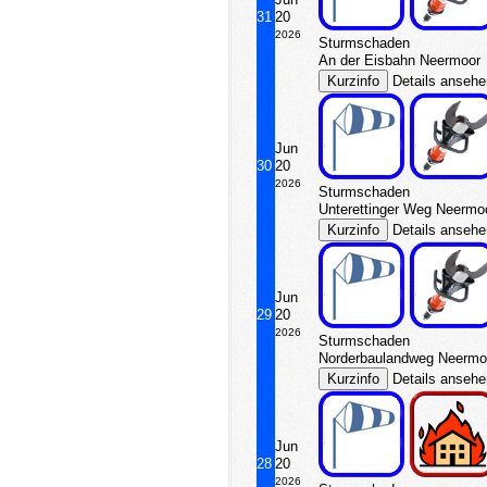
31
20
2026
Sturmschaden
An der Eisbahn Neermoor
Details anseh
Jun
30
20
2026
Sturmschaden
Unterettinger Weg Neermo
Details anseh
Jun
29
20
2026
Sturmschaden
Norderbaulandweg Neermo
Details anseh
Jun
28
20
2026