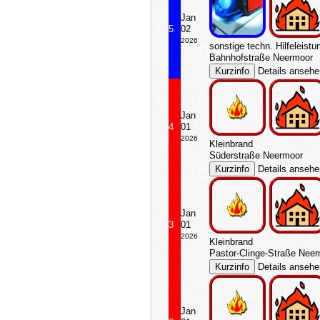
Jan
5
02
2026
sonstige techn. Hilfeleistu
Bahnhofstraße Neermoor
Details anseh
Jan
4
01
2026
Kleinbrand
Süderstraße Neermoor
Details anseh
Jan
3
01
2026
Kleinbrand
Pastor-Clinge-Straße Nee
Details anseh
Jan