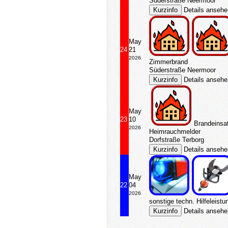
Süderstraße Neermoor
Details anseh
May
24
21
2026
Zimmerbrand
Süderstraße Neermoor
Details anseh
May
23
10
Brandeinsa
2026
Heimrauchmelder
Dorfstraße Terborg
Details anseh
May
22
04
2026
sonstige techn. Hilfeleistu
Details anseh