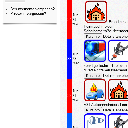
Benutzername vergessen?
Passwort vergessen?
Jun
34
29
Brandeinsa
2026
Heimrauchmelder
Scharhörnstraße Neermoo
Details anseh
Jun
33
28
2026
sonstige techn. Hilfeleistu
diverse Straßen Neermoor
Details anseh
Jun
32
21
2026
A31 Autobahndreieck Leer 
Details anseh
Jun