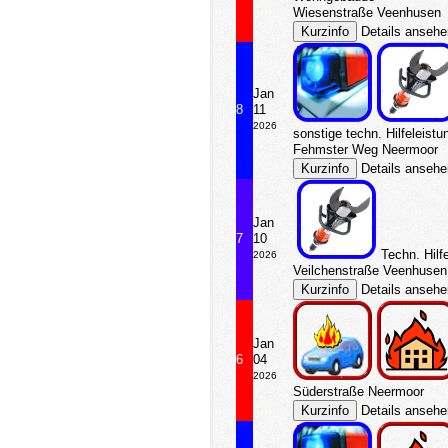
Wiesenstraße Veenhusen
Details anseh
Jan
8
11
2026
sonstige techn. Hilfeleistu
Fehmster Weg Neermoor
Details anseh
Jan
7
10
Techn. Hilf
2026
Veilchenstraße Veenhusen
Details anseh
Jan
6
04
2026
Süderstraße Neermoor
Details anseh