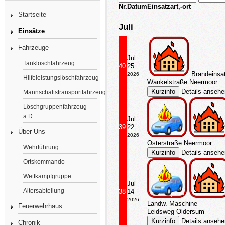
Nr.
Datum
Einsatzart,-ort
Startseite
Juli
Einsätze
Fahrzeuge
Jul
Tanklöschfahrzeug
40
25
Brandeinsa
2026
Hilfeleistungslöschfahrzeug
Wankelstraße Neermoor
Details anseh
Mannschaftstransportfahrzeug
Löschgruppenfahrzeug
a.D.
Jul
39
22
Über Uns
2026
Osterstraße Neermoor
Wehrführung
Details anseh
Ortskommando
Wettkampfgruppe
Jul
Altersabteilung
38
14
2026
Landw. Maschine
Feuerwehrhaus
Leidsweg Oldersum
Details anseh
Chronik