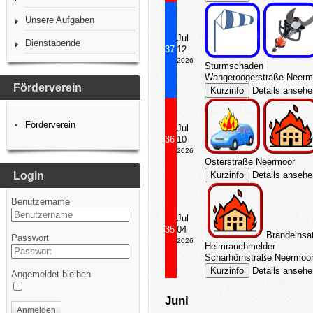
Unsere Aufgaben
Jul
Dienstabende
37
12
2026
Sturmschaden
Wangeroogerstraße Neerm
Förderverein
Details anseh
Förderverein
Jul
36
10
2026
Osterstraße Neermoor
Login
Details anseh
Benutzername
Jul
35
04
Brandeinsa
Passwort
2026
Heimrauchmelder
Scharhörnstraße Neermoo
Details anseh
Angemeldet bleiben
Juni
Anmelden