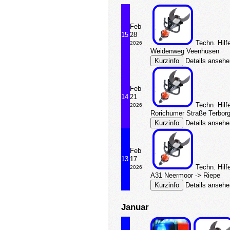
Feb
15
28
Techn. Hilf
2026
Weidenweg Veenhusen
Details anseh
Feb
14
21
Techn. Hilf
2026
Rorichumer Straße Terbor
Details anseh
Feb
13
17
Techn. Hilf
2026
A31 Neermoor -> Riepe
Details anseh
Januar