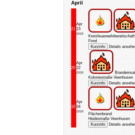
April
Apr
21
23
2026
Kreisfeuerwehrbereitschaf
Firrel
Details anseh
Apr
20
22
Brandeinsa
2026
Koloniestraße Veenhusen
Details anseh
Apr
19
04
2026
Flächenbrand
Heidestraße Veenhusen
Details anseh