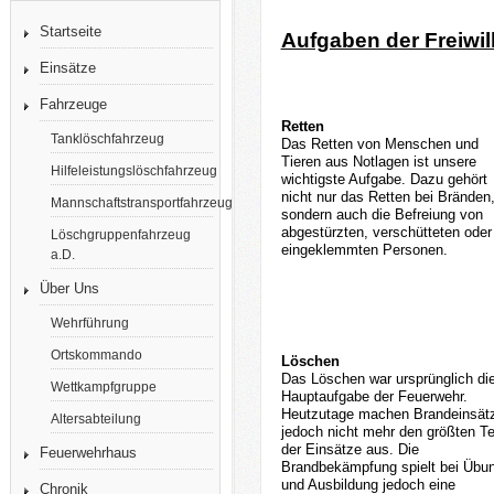
Startseite
Aufgaben der Freiwi
Einsätze
Fahrzeuge
Retten
Tanklöschfahrzeug
Das Retten von Menschen und
Tieren aus Notlagen ist unsere
Hilfeleistungslöschfahrzeug
wichtigste Aufgabe. Dazu gehört
nicht nur das Retten bei Bränden
Mannschaftstransportfahrzeug
sondern auch die Befreiung von
abgestürzten, verschütteten oder
Löschgruppenfahrzeug
eingeklemmten Personen.
a.D.
Über Uns
Wehrführung
Ortskommando
Löschen
Das Löschen war ursprünglich di
Wettkampfgruppe
Hauptaufgabe der Feuerwehr.
Heutzutage machen Brandeinsät
Altersabteilung
jedoch nicht mehr den größten Te
der Einsätze aus. Die
Feuerwehrhaus
Brandbekämpfung spielt bei Übu
und Ausbildung jedoch eine
Chronik