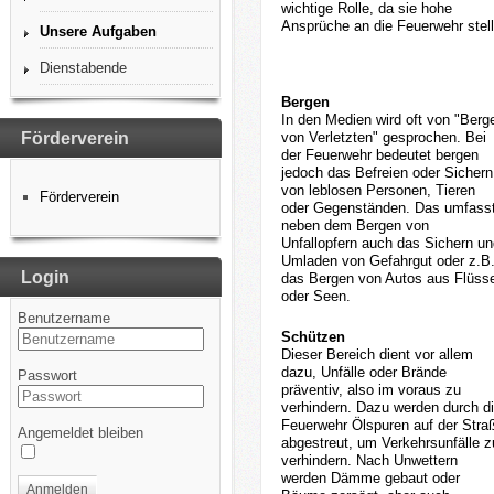
wichtige Rolle, da sie hohe
Ansprüche an die Feuerwehr stell
Unsere Aufgaben
Dienstabende
Bergen
In den Medien wird oft von "Berg
Förderverein
von Verletzten" gesprochen. Bei
der Feuerwehr bedeutet bergen
jedoch das Befreien oder Sichern
von leblosen Personen, Tieren
Förderverein
oder Gegenständen. Das umfass
neben dem Bergen von
Unfallopfern auch das Sichern un
Umladen von Gefahrgut oder z.B
Login
das Bergen von Autos aus Flüss
oder Seen.
Benutzername
Schützen
Dieser Bereich dient vor allem
dazu, Unfälle oder Brände
Passwort
präventiv, also im voraus zu
verhindern. Dazu werden durch d
Feuerwehr Ölspuren auf der Stra
Angemeldet bleiben
abgestreut, um Verkehrsunfälle z
verhindern. Nach Unwettern
werden Dämme gebaut oder
Anmelden