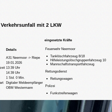
Verkehrsunfall mit 2 LKW
eingesetzte Kräfte
Feuerwehr Neermoor
Details
Tanklöschfahrzeug 8/18
A31 Neermoor -> Riepe
Hilfeleistungslöschgruppenfahrzeug 10
19.01.2026
Mannschaftstransportfahrzeug
zeit
13:39 Uhr
Rettungsdienst
14:39 Uhr
1 Std. 0 Min.
Rettungswagen
art
Digitaler Meldeempfänger
Polizei
OBM Westermann
Funkstreifenwagen