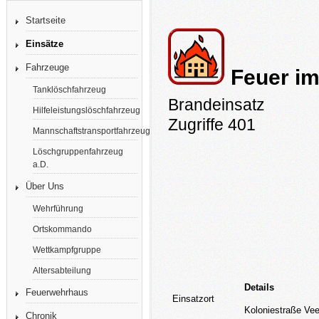
Startseite
Einsätze
Fahrzeuge
Feuer i
Tanklöschfahrzeug
Brandeinsatz
Hilfeleistungslöschfahrzeug
Zugriffe 401
Mannschaftstransportfahrzeug
Löschgruppenfahrzeug
a.D.
Über Uns
Wehrführung
Ortskommando
Wettkampfgruppe
Altersabteilung
Details
Feuerwehrhaus
Einsatzort
Koloniestraße Ve
Chronik