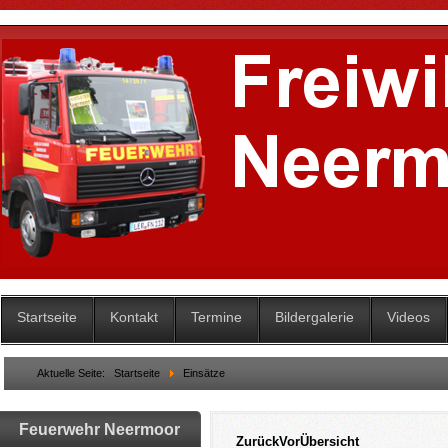
Startseite
Kontakt
Termine
Bildergalerie
Videos
Aktuelle Seite:
Startseite
Einsätze
Feuerwehr Neermoor
Zurück
Vor
Übersicht