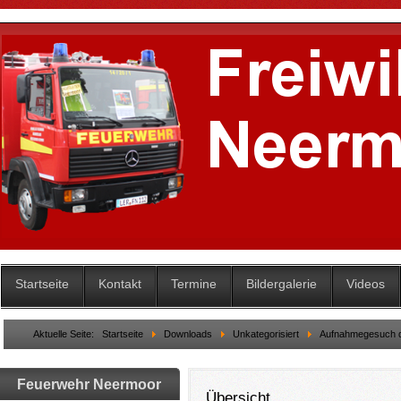
Startseite
Kontakt
Termine
Bildergalerie
Videos
Aktuelle Seite:
Startseite
Downloads
Unkategorisiert
Aufnahmegesuch d
Feuerwehr Neermoor
Übersicht