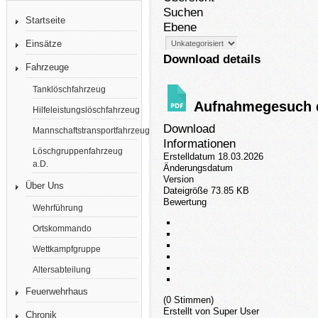
Suchen
Startseite
Ebene
Einsätze
Download details
Fahrzeuge
Tanklöschfahrzeug
Aufnahmegesuch d
Hilfeleistungslöschfahrzeug
Download
Mannschaftstransportfahrzeug
Informationen
Löschgruppenfahrzeug
Erstelldatum
18.03.2026
a.D.
Änderungsdatum
Version
Über Uns
Dateigröße
73.85 KB
Bewertung
Wehrführung
Ortskommando
Wettkampfgruppe
Altersabteilung
Feuerwehrhaus
(0 Stimmen)
Erstellt von
Super User
Chronik