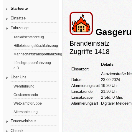
Startseite
Einsätze
Fahrzeuge
Gasgeru
Tanklöschfahrzeug
Brandeinsatz
Hilfeleistungslöschfahrzeug
Zugriffe 1418
Mannschaftstransportfahrzeug
Löschgruppenfahrzeug
Details
a.D.
Einsatzort
Akazienstraße N
Über Uns
Datum
23.09.2024
Alarmierungszeit
19:30 Uhr
Wehrführung
Einsatzende
21:30 Uhr
Ortskommando
Einsatzdauer
2 Std. 0 Min.
Alarmierungsart
Digitaler Meldeem
Wettkampfgruppe
Altersabteilung
Feuerwehrhaus
Chronik