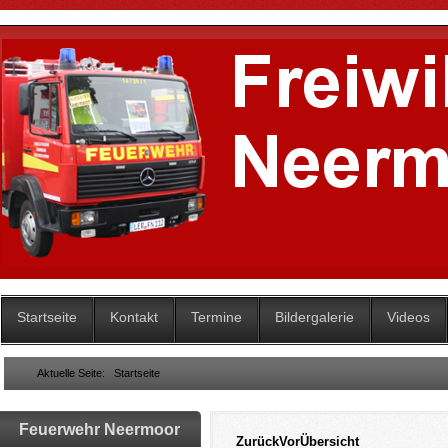
Startseite
Kontakt
Termine
Bildergalerie
Videos
Aktuelle Seite:
Startseite
Feuerwehr Neermoor
Zurück
Vor
Übersicht